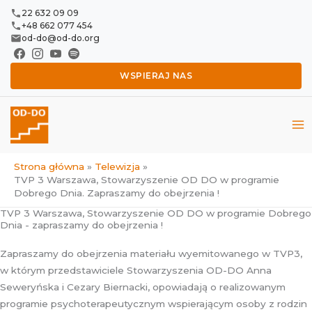
Przejdź
22 632 09 09
do
+48 662 077 454
od-do@od-do.org
treści
WSPIERAJ NAS
Strona główna
Telewizja
TVP 3 Warszawa, Stowarzyszenie OD DO w programie
Dobrego Dnia. Zapraszamy do obejrzenia !
TVP 3 Warszawa, Stowarzyszenie OD DO w programie Dobrego
Dnia - zapraszamy do obejrzenia !
Zapraszamy do obejrzenia materiału wyemitowanego w TVP3,
w którym przedstawiciele Stowarzyszenia OD-DO Anna
Seweryńska i Cezary Biernacki, opowiadają o realizowanym
programie psychoterapeutycznym wspierającym osoby z rodzin