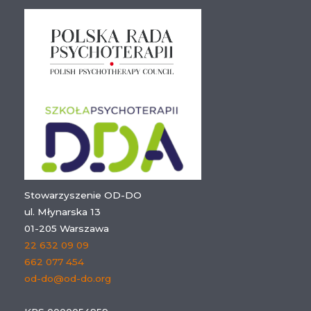
Stowarzyszenie OD-DO
ul. Młynarska 13
01-205 Warszawa
22 632 09 09
662 077 454
od-do@od-do.org