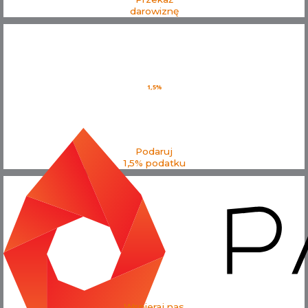
darowiznę
1,5%
Podaruj
1,5% podatku
Wspieraj nas