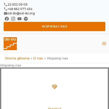
Przejdź
22 632 09 09
do
+48 662 077 454
od-do@od-do.org
treści
WSPIERAJ NAS
Strona główna
O nas
Wspieraj nas
Wspieraj nas
Przekaż