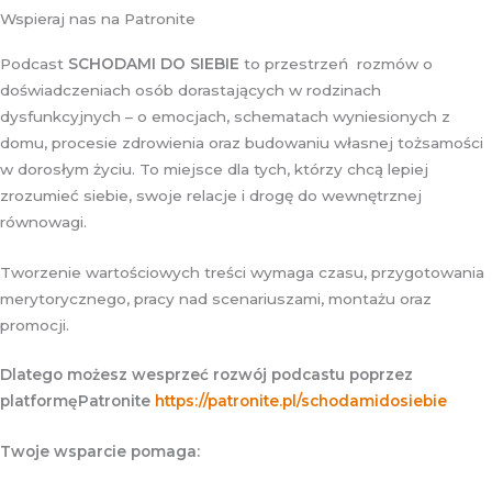
Wspieraj nas na Patronite
Podcast
SCHODAMI DO SIEBIE
to przestrzeń rozmów o
doświadczeniach osób dorastających w rodzinach
dysfunkcyjnych – o emocjach, schematach wyniesionych z
domu, procesie zdrowienia oraz budowaniu własnej tożsamości
w dorosłym życiu. To miejsce dla tych, którzy chcą lepiej
zrozumieć siebie, swoje relacje i drogę do wewnętrznej
równowagi.
Tworzenie wartościowych treści wymaga czasu, przygotowania
merytorycznego, pracy nad scenariuszami, montażu oraz
promocji.
Dlatego mo
ż
esz wesprze
ć
rozw
ó
j podcastu poprzez
platform
ę
Patronite
https://patronite.pl/schodamidosiebie
Twoje wsparcie pomaga: